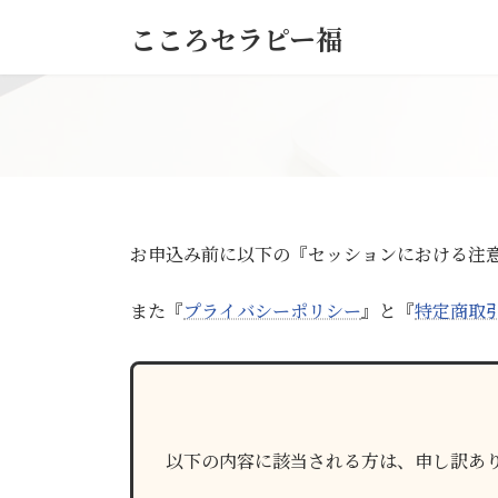
コ
ナ
こころセラピー福
ン
ビ
テ
ゲ
ン
ー
ツ
シ
へ
ョ
ス
ン
キ
に
ッ
移
プ
動
お申込み前に以下の『セッションにおける注
また『
プライバシーポリシー
』と『
特定商取
以下の内容に該当される方は、申し訳あ