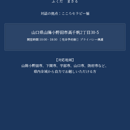
ふくだ まさる
対話の拠点：こころセラピー福
山口県山陽小野田市高千帆2丁目30-5
開室時間 10:00 - 18:00 ［ 完全予約制 ］プライバシー保護
【対応地域】
山陽小野田市、下関市、宇部市、山口市、防府市など、
県内全域から自力でお越しいただける方