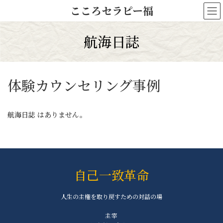
コ
ナ
こころセラピー福
ン
ビ
テ
ゲ
ン
ー
航海日誌
ツ
シ
へ
ョ
ス
ン
キ
に
体験カウンセリング事例
ッ
移
プ
動
航海日誌 はありません。
自己一致革命
人生の主権を取り戻すための対話の場
主宰